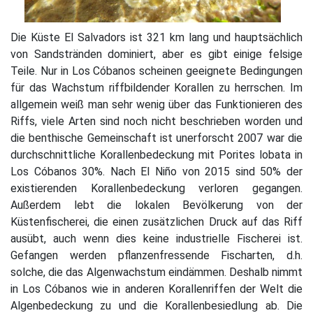
Die Küste El Salvadors ist 321 km lang und hauptsächlich
von Sandstränden dominiert, aber es gibt einige felsige
Teile. Nur in Los Cóbanos scheinen geeignete Bedingungen
für das Wachstum riffbildender Korallen zu herrschen. Im
allgemein weiß man sehr wenig über das Funktionieren des
Riffs, viele Arten sind noch nicht beschrieben worden und
die benthische Gemeinschaft ist unerforscht 2007 war die
durchschnittliche Korallenbedeckung mit Porites lobata in
Los Cóbanos 30%. Nach El Niño von 2015 sind 50% der
existierenden Korallenbedeckung verloren gegangen.
Außerdem lebt die lokalen Bevölkerung von der
Küstenfischerei, die einen zusätzlichen Druck auf das Riff
ausübt, auch wenn dies keine industrielle Fischerei ist.
Gefangen werden pflanzenfressende Fischarten, d.h.
solche, die das Algenwachstum eindämmen. Deshalb nimmt
in Los Cóbanos wie in anderen Korallenriffen der Welt die
Algenbedeckung zu und die Korallenbesiedlung ab. Die