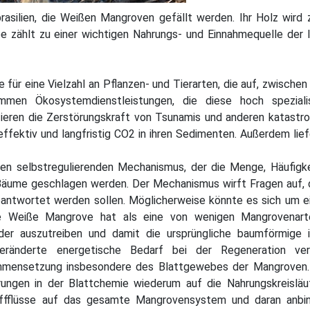
rasilien, die Weißen Mangroven gefällt werden. Ihr Holz wird z
e zählt zu einer wichtigen Nahrungs- und Einnahmequelle der 
ür eine Vielzahl an Pflanzen- und Tierarten, die auf, zwischen
en Ökosystemdienstleistungen, die diese hoch spezialis
zieren die Zerstörungskraft von Tsunamis und anderen katastr
ektiv und langfristig CO2 in ihren Sedimenten. Außerdem lief
en selbstregulierenden Mechanismus, der die Menge, Häufigk
Bäume geschlagen werden. Der Mechanismus wirft Fragen auf, 
eantwortet werden sollen. Möglicherweise könnte es sich um e
Die Weiße Mangrove hat als eine von wenigen Mangrovenart
er auszutreiben und damit die ursprüngliche baumförmige i
ränderte energetische Bedarf bei der Regeneration ver
mmensetzung insbesondere des Blattgewebes der Mangroven.
ungen in der Blattchemie wiederum auf die Nahrungskreisläu
toffflüsse auf das gesamte Mangrovensystem und daran anbi