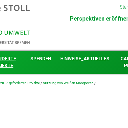
Star
Perspektiven eröffnen 
RDERTE
SPENDEN
HINWEISE_AKTUELLES
CA
JEKTE
P
gkeit im
 2017 geförderten Projekte
/
Nutzung von Weißen Mangroven
/
eschehen
 ab 2026 geförderten
 2023 bis 2025
en Projekte
 2018 bis 2022
en Projekte
 2012 bis 2017