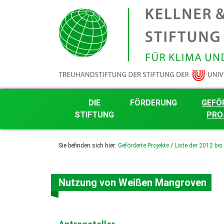
DIE
FÖRDERUNG
GEFÖ
STIFTUNG
PRO
Grundsätze der Stiftungsarbeit
Förderkriterien
Nachhalti
Sie befinden sich hier:
Geförderte Projekte
/
Liste der 2012 bis
Projektg
Transparenz
Projektantrag mit Word-
Formular
Liste der
Finanzielles
Projekte
Härle-Förderung
Das Kuratorium
Nutzung von Weißen Mangroven
Liste der
gefördert
Die Stifter
Liste der
Stiftungsgründung
gefördert
Logo, Farben und Schrift
Liste der