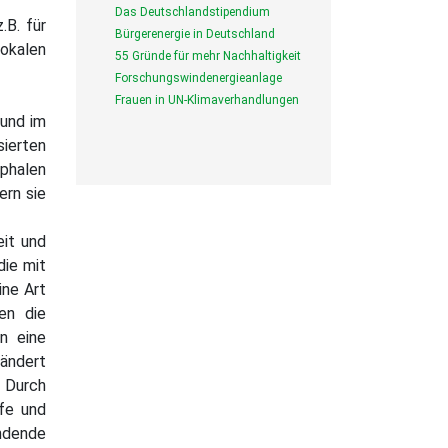
Das Deutschlandstipendium
.B. für
Bürgerenergie in Deutschland
lokalen
55 Gründe für mehr Nachhaltigkeit
Forschungswindenergieanlage
Frauen in UN-Klimaverhandlungen
 und im
ierten
ophalen
ern sie
eit und
die mit
ine Art
en die
n eine
ändert
 Durch
fe und
ndende