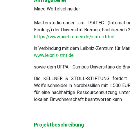
Antragsteller
gefördert
Mirco Wölfelschneider
Masterstudierender am ISATEC (Internatio
Ecology) der Universität Bremen, Fachbereich 
https://www.uni-bremen.de/isatec.html
in Verbindung mit dem Leibniz-Zentrum für Ma
www.leibniz-zmt.de
sowie dem UFPA - Campus Universitário de Brag
Die KELLNER & STOLL-STIFTUNG fördert de
Wölfelschneider in Nordbrasilien mit 1.500 EU
für eine nachhaltige Ressourcennutzung unter
lokalen Einwohnerschaft beantworten kann.
Projektbeschreibung