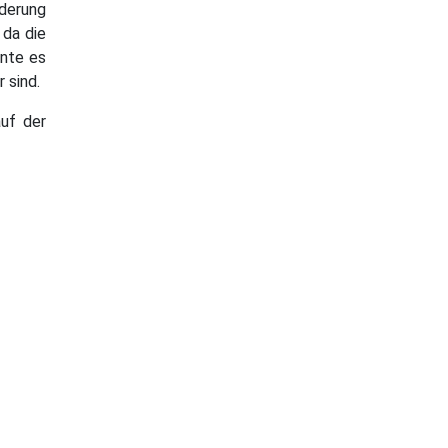
nderung
 da die
nnte es
 sind.
uf der