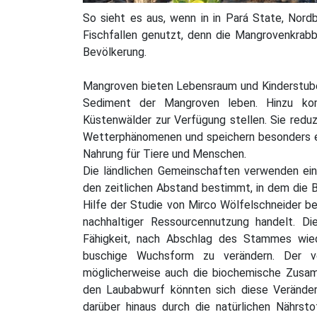
So sieht es aus, wenn in in Pará State, Nordb
Fischfallen genutzt, denn die Mangrovenkrabb
Bevölkerung.
Mangroven bieten Lebensraum und Kinderstube f
Sediment der Mangroven leben. Hinzu komm
Küstenwälder zur Verfügung stellen. Sie redu
Wetterphänomenen und speichern besonders eff
Nahrung für Tiere und Menschen.
Die ländlichen Gemeinschaften verwenden ein
den zeitlichen Abstand bestimmt, in dem die 
Hilfe der Studie von Mirco Wölfelschneider b
nachhaltiger Ressourcennutzung handelt. 
Fähigkeit, nach Abschlag des Stammes wied
buschige Wuchsform zu verändern. Der ve
möglicherweise auch die biochemische Zusa
den Laubabwurf könnten sich diese Veränder
darüber hinaus durch die natürlichen Nährs